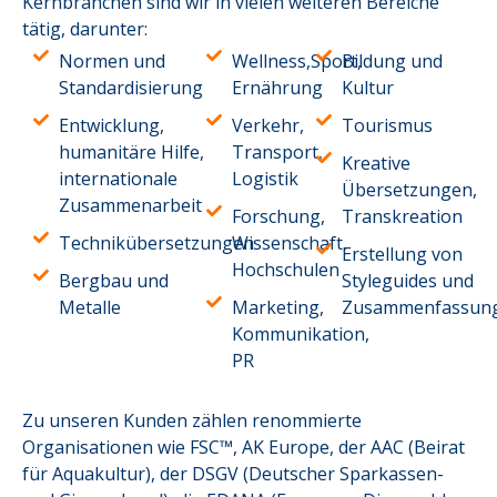
Kernbranchen sind wir in vielen weiteren Bereiche
tätig, darunter:
Normen und
Wellness,Sport,
Bildung und
Standardisierung
Ernährung
Kultur
Entwicklung,
Verkehr,
Tourismus
humanitäre Hilfe,
Transport,
Kreative
internationale
Logistik
Übersetzungen,
Zusammenarbeit
Forschung,
Transkreation
Technikübersetzungen
Wissenschaft,
Erstellung von
Hochschulen
Bergbau und
Styleguides und
Metalle
Marketing,
Zusammenfassun
Kommunikation,
PR
Zu unseren Kunden zählen renommierte
Organisationen wie FSC™, AK Europe, der AAC (Beirat
für Aquakultur), der DSGV (Deutscher Sparkassen-