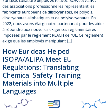
Eurideas collabore depuis 2010 avec ISOPA et ALIPA –
des associations professionnelles représentant les
fabricants européens de diisocyanates, de polyols,
d’isocyanates aliphatiques et de polyisocyanates. En
2022, nous avons élargi notre partenariat pour les aider
à répondre aux nouvelles exigences réglementaires
imposées par le règlement REACH de l’UE. Ce règlement
exige que les employés manipulant […]
How Eurideas Helped
ISOPA/ALIPA Meet EU
Regulations: Translating
Chemical Safety Training
Materials into Multiple
Languages